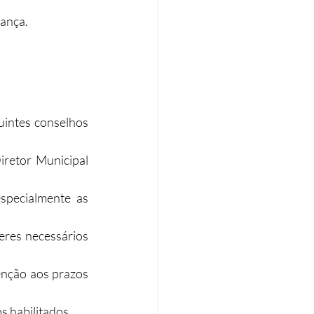
rança.
uintes conselhos 
retor Municipal 
specialmente as 
eres necessários 
nção aos prazos 
s habilitados.