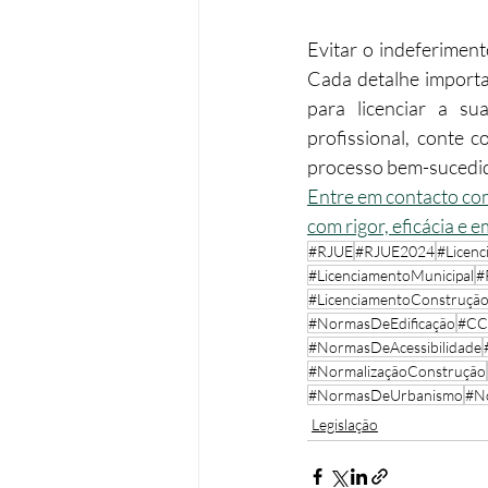
Evitar o indeferimen
Cada detalhe importa 
para licenciar a s
profissional, conte 
processo bem-sucedid
Entre em contacto com
com rigor, eficácia e
#RJUE
#RJUE2024
#Licenc
#LicenciamentoMunicipal
#
#LicenciamentoConstruçã
#NormasDeEdificação
#C
#NormasDeAcessibilidade
#NormalizaçãoConstrução
#NormasDeUrbanismo
#N
Legislação