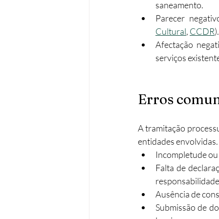
saneamento.
Parecer negativ
Cultural
, 
CCDR
).
Afectação negati
serviços existent
Erros comun
A tramitação processu
entidades envolvidas.
Incompletude ou 
Falta de declar
responsabilidade
Ausência de consu
Submissão de doc