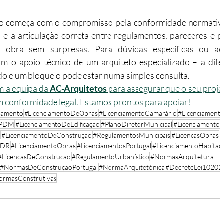
to começa com o compromisso pela conformidade normativ
e a articulação correta entre regulamentos, pareceres e p
ua obra sem surpresas. Para dúvidas específicas ou 
com o apoio técnico de um arquiteto especializado – a dif
o e um bloqueio pode estar numa simples consulta.
 a equipa da 
AC-Arquitetos
 para assegurar que o seu proje
 em conformidade legal. Estamos prontos para apoiar!
iamento
#LicenciamentoDeObras
#LicenciamentoCamarário
#Licenciamen
PDM
#LicenciamentoDeEdificação
#PlanoDiretorMunicipal
#Licenciamento
o
#LicenciamentoDeConstrução
#RegulamentosMunicipais
#LicencasObras
CDR
#LicenciamentoObras
#LicenciamentosPortugal
#LicenciamentoHabitac
#LicencasDeConstrucao
#RegulamentoUrbanístico
#NormasArquitetura
#NormasDeConstruçãoPortugal
#NormaArquitetónica
#DecretoLei1020
ormasConstrutivas