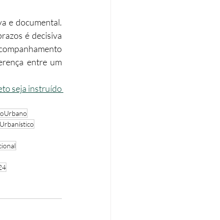
a e documental. 
razos é decisiva 
acompanhamento 
erença entre um 
to seja instruído 
toUrbano
Urbanístico
ional
24