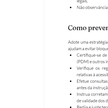
legais.
Não observância 
Como preven
Adote uma estratégia 
ajudam a evitar bloqu
Certifique-se de
(PDM) e outros in
Verifique os re
relativas à acessi
Efetue consultas
antes da instruçã
Instrua corretam
de validade dos 
Redija e junte te