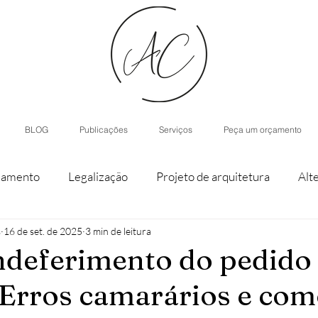
BLOG
Publicações
Serviços
Peça um orçamento
iamento
Legalização
Projeto de arquitetura
Alt
s
16 de set. de 2025
3 min de leitura
staque de parcela
Agroturismo
Arquitetura de Inter
indeferimento do pedido
 Erros camarários e co
nístico
Casas modulares
Inteligência Artificial
H