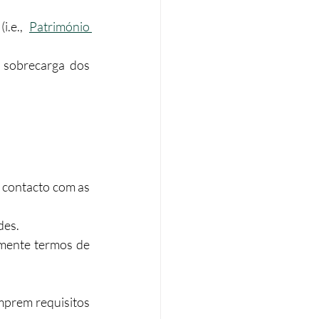
i.e., 
Património 
 sobrecarga dos 
 contacto com as 
des.
mente termos de 
prem requisitos 