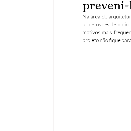
preveni-
Operações urbanísticas
Re
Na área de arquitetu
projetos reside no in
motivos mais frequen
Acessibilidades
Remodela
projeto não fique par