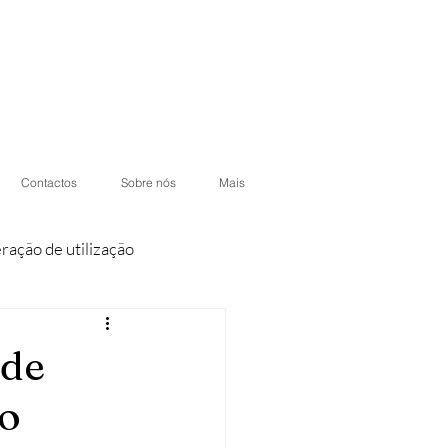
Contactos
Sobre nós
Mais
eração de utilização
iores
Condomínios
 de
mo
otéis