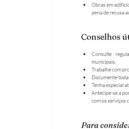
Obras em edifício
pena de recusa a
Conselhos út
Consulte regul
municipais.
Trabalhe com prof
Documente todas 
Tenha especial at
Antecipe-se a po
com os serviços 
Para conside