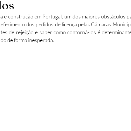
los
abilitação
Imobiliário
Alojamento Local
Obras
ra e construção em Portugal, um dos maiores obstáculos pa
deferimento dos pedidos de licença pelas Câmaras Municip
tes de rejeição e saber como contorná-los é determinante
ção
Turismo
Sustentabilidade
Investimento
ado de forma inesperada.