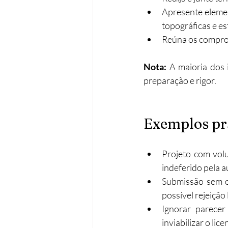
Apresente elemen
topográficas e es
Reúna os comprov
Nota: 
A maioria dos 
preparação e rigor.
Exemplos pr
Projeto com vol
indeferido pela a
Submissão sem o 
possível rejeição 
Ignorar parece
inviabilizar o lic