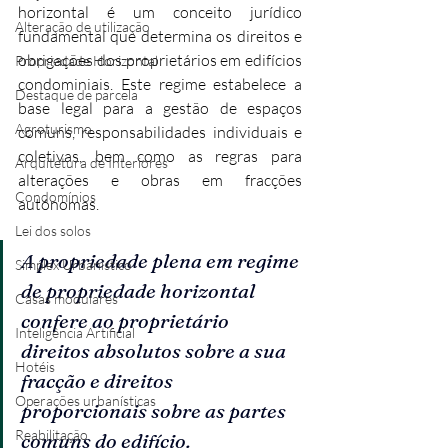
horizontal é um conceito jurídico 
Alteração de utilização
fundamental que determina os direitos e 
obrigações dos proprietários em edifícios 
Propriedade Horizontal
condominiais. Este regime estabelece a 
Destaque de parcela
base legal para a gestão de espaços 
Agroturismo
comuns, responsabilidades individuais e 
coletivas, bem como as regras para 
Arquitetura de Interiores
alterações e obras em fracções 
Condomínios
autónomas.
Lei dos solos
A propriedade plena em regime 
Simplex Urbanístico
de propriedade horizontal 
Casas modulares
confere ao proprietário 
Inteligência Artificial
direitos absolutos sobre a sua 
Hotéis
fracção e direitos 
Operações urbanísticas
proporcionais sobre as partes 
Reabilitação
comuns do edifício.