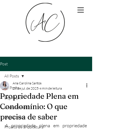
Post
All Posts
Ana Carolina Santos
All Posts
29 de jul. de 2025
4 min de leitura
Propriedade Plena em
Legislação
Condomínio: O que
Licenciamento
precisa de saber
Legalização
A propriedade plena em propriedade 
Projeto de arquitetura