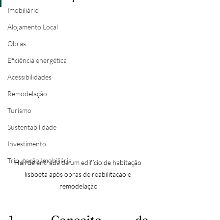
Imobiliário
Alojamento Local
Obras
Eficiência energética
Acessibilidades
Remodelação
Turismo
Sustentabilidade
Investimento
Tributação Imobiliária
Hall de entrada de um edifício de habitação 
lisboeta após obras de reabilitação e 
remodelação