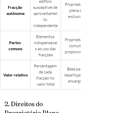
edifício 
Propriedade 
Fracção 
susceptível de 
plena e 
autónoma
aproveitamen
exclusiva
to 
independente
Elementos 
Propriedade 
Partes 
indispensávei
comum 
comuns
s ao uso das 
proporcional
fracções
Percentagem 
Base para 
de cada 
Valor relativo
repartição de 
fracção no 
encargos
valor total
2. Direitos do 
Proprietário Pleno