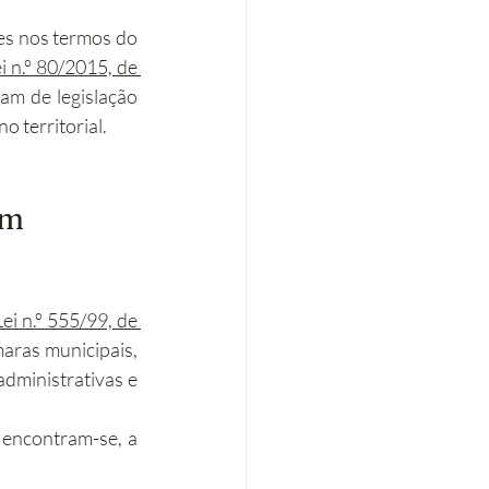
Ao contrário dos planos municipais, que vinculam entidades públicas e particulares nos termos do 
 n.º 80/2015, de 
tam de legislação 
 territorial.
um 
i n.º 555/99, de 
aras municipais, 
dministrativas e 
, encontram-se, a 