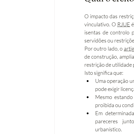
O impacto das restriç
vinculativo. O 
RJUE
 
isentas de controlo 
servidões ou restriçõe
Por outro lado, o 
arti
de construção, amplia
restrição de utilidade
Isto significa que:
Uma operação urb
pode exigir licen
Mesmo estando i
proibida ou condic
Em determinada
pareceres junt
urbanístico.