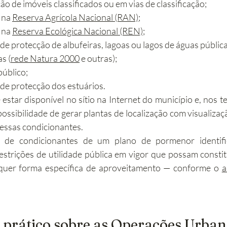
o de imóveis classificados ou em vias de classificação;
 na 
Reserva Agrícola Nacional (RAN)
;
 na 
Reserva Ecológica Nacional (REN)
;
de protecção de albufeiras, lagoas ou lagos de águas pública
s (
rede Natura 2000
 e outras);
público;
 de protecção dos estuários.
estar disponível no sítio na Internet do município e, nos t
possibilidade de gerar plantas de localização com visualizaç
 dessas condicionantes.
a de condicionantes de um plano de pormenor identific
restrições de utilidade pública em vigor que possam constitu
quer forma específica de aproveitamento — conforme o 
a
o prático sobre as Operações Urban