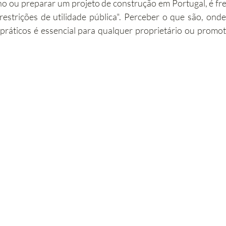
o ou preparar um projeto de construção em Portugal, é fr
estrições de utilidade pública". Perceber o que são, ond
abilitação
Imobiliário
Alojamento Local
Obras
 práticos é essencial para qualquer proprietário ou promo
ção
Turismo
Sustentabilidade
Investimento