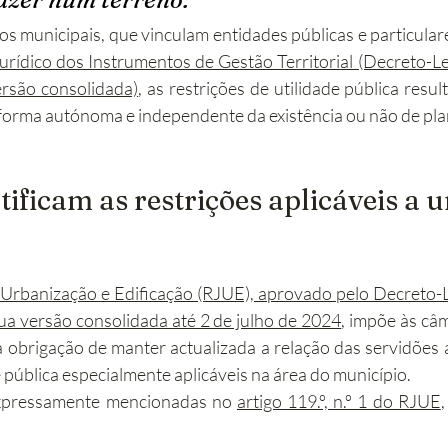
Jurídico dos Instrumentos de Gestão Territorial (Decreto-Lei
ersão consolidada)
, as restrições de utilidade pública resul
forma autónoma e independente da existência ou não de plano
tificam as restrições aplicáveis a 
Urbanização e Edificação (RJUE), aprovado pelo Decreto-Le
ua versão consolidada até 2 de julho de 2024
, impõe às câm
 a obrigação de manter actualizada a relação das servidões a
e pública especialmente aplicáveis na área do município.
expressamente mencionadas no 
artigo 119.º, n.º 1 do RJUE