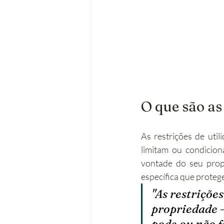
O que são as
As restrições de util
limitam ou condicio
vontade do seu propr
específica que proteg
"As restrições
propriedade —
pode ou não f