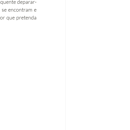
equente deparar-
e se encontram e 
Eficiência energética
tor que pretenda 
Tributação Imobiliária