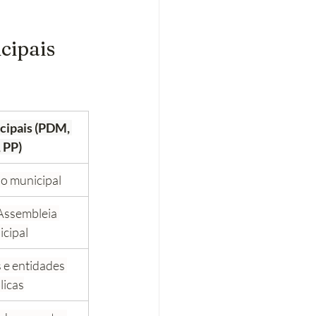
cipais
cipais (PDM, 
 PP)
o municipal
Assembleia 
cipal
 e entidades 
licas