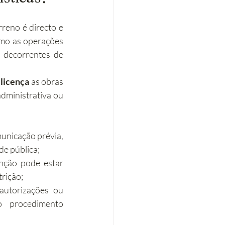
reno é directo e 
mo as operações 
 decorrentes de 
 
licença
 as obras 
dministrativa ou 
nicação prévia, 
de pública;
enção pode estar 
trição;
autorizações ou 
 procedimento 