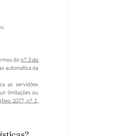
s;
ermos do 
n.º 3 do 
ão automática da 
a as servidões 
ir limitações ou 
rtigo 107.º, n.º 1, 
ísticas?