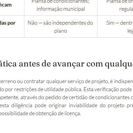
Planta de condicionantes; 
Planta de o
ficam
informação municipal
regul
as por 
Não — são independentes do 
Sim — dentro
plano
le
tica antes de avançar com qualqu
erreno ou contratar qualquer serviço de projeto, é indispens
o por restrições de utilidade pública. Esta verificação pode s
etente, através do pedido de certidão de condicionantes 
sta diligência pode originar inviabilidade do projeto pr
ossibilidade de obtenção de licença.