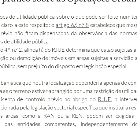
ões de utilidade pública sobre o que pode ser feito num ter
é claro a este respeito: o 
artigo 6.º, n.º 8
 estabelece que mes
prévio não ficam dispensadas da observância das normas
s de utilidade pública.
go 4.º, n.º 2, alínea h) do RJUE
 determina que estão sujeitas a
ção ou demolição de imóveis em áreas sujeitas a servidão a
 pública, sem prejuízo do disposto em legislação especial.
anística que noutra localização dependeria apenas de comu
ça se o terreno estiver abrangido por uma restrição de utilida
senta de controlo prévio ao abrigo do 
RJUE
, a interv
ionada pela legislação sectorial específica que institui a res
s áreas, como a 
RAN
 ou a 
REN
, podem ser exigidas 
o das entidades competentes, independentemente do