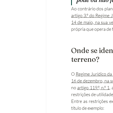
artigo 3.º do Regime 
14 de maio, na sua v
própria que opera de 
Onde se iden
terreno?
O 
Regime Jurídico da 
16 de dezembro, na s
no 
artigo 119.º, n.º 1
,
restrições de utilidad
Entre as restrições 
título de exemplo: