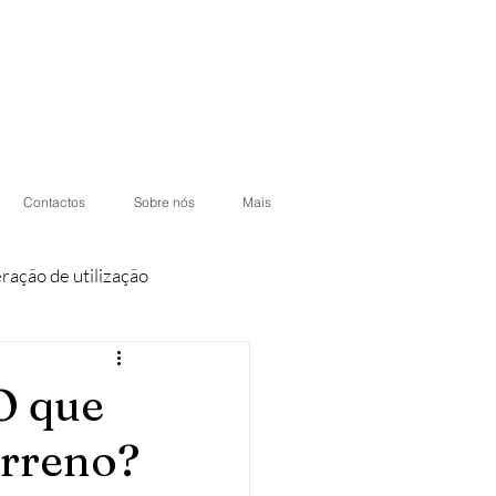
Contactos
Sobre nós
Mais
eração de utilização
iores
Condomínios
 O que
erreno?
otéis