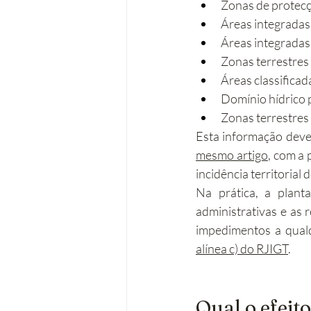
Zonas de protecçã
Áreas integradas
Áreas integradas
Zonas terrestres 
Áreas classificada
Domínio hídrico 
Zonas terrestres
Esta informação deve 
mesmo artigo
, com a 
incidência territorial
Na prática, a plant
administrativas e as 
impedimentos a qual
alínea c) do RJIGT
.
Qual o efeit