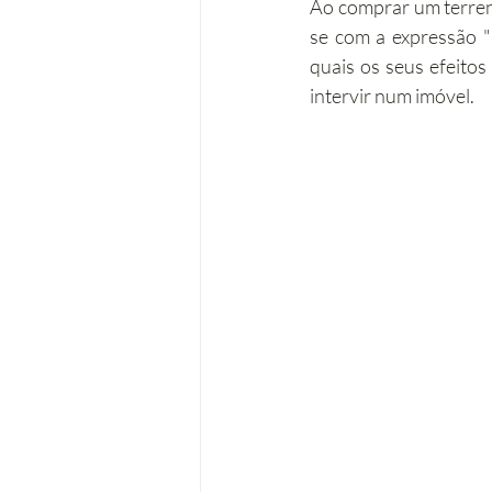
Ao comprar um terren
se com a expressão "r
Operações urbanísticas
Re
quais os seus efeitos
intervir num imóvel.
Acessibilidades
Remodela