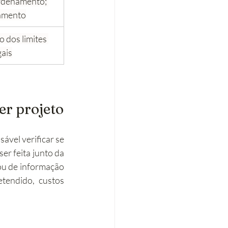
rdenamento; 
amento
 dos limites 
gais
er projeto
ável verificar se 
er feita junto da 
ou de informação 
etendido, custos 