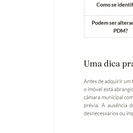
Como se identi
Podem ser alterad
PDM?
Uma dica prá
Antes de adquirir um t
o imóvel está abrangid
câmara municipal comp
prévia. A ausência de
desnecessários ou imp