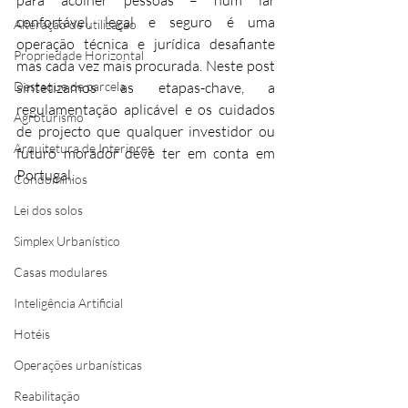
para acolher pessoas – num lar 
confortável, legal e seguro é uma 
Alteração de utilização
operação técnica e jurídica desafiante 
Propriedade Horizontal
mas cada vez mais procurada. Neste post 
Destaque de parcela
sintetizamos as etapas-chave, a 
regulamentação aplicável e os cuidados 
Agroturismo
de projecto que qualquer investidor ou 
Arquitetura de Interiores
futuro morador deve ter em conta em 
Portugal.
Condomínios
Lei dos solos
Simplex Urbanístico
Casas modulares
Inteligência Artificial
Hotéis
Operações urbanísticas
Reabilitação