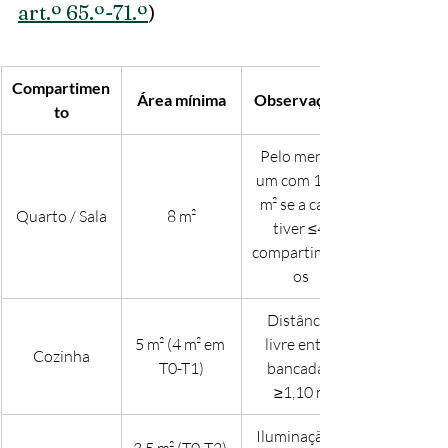
art.º 65.º-71.º
)
Compartimen
Área mínima
Observações
to
Pelo menos 
um com 10,5 
m² se a casa 
Quarto / Sala
8 m²
tiver ≤4 
compartiment
os
Distância 
5 m² (4 m² em 
livre entre 
Cozinha
T0-T1)
bancadas 
≥1,10 m
Iluminação e 