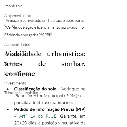
Imobiliário
Alojamento Local
Armazém convertido em habitação após obras 
Obras
de remodelação e licenciamento aprovado, no 
Montijo
Eficiência energética
Acessibilidades
Viabilidade urbanística: 
Remodelação
antes de sonhar, 
Turismo
confirme
Sustentabilidade
Investimento
Classificação do solo
 – Verifique no 
Tributação Imobiliária
Plano Director Municipal (PDM) se a 
parcela admite uso habitacional.
Pedido de Informação Prévia (PIP)
– 
Art.º 14 do RJUE
. Garante, em 
20+20 dias, a posição vinculativa da 