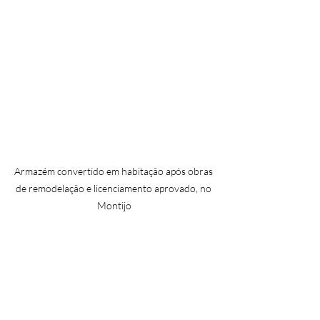
Armazém convertido em habitação após obras 
de remodelação e licenciamento aprovado, no 
Montijo
Custos principais
Taxas camarárias (licença + infra-
estruturas).