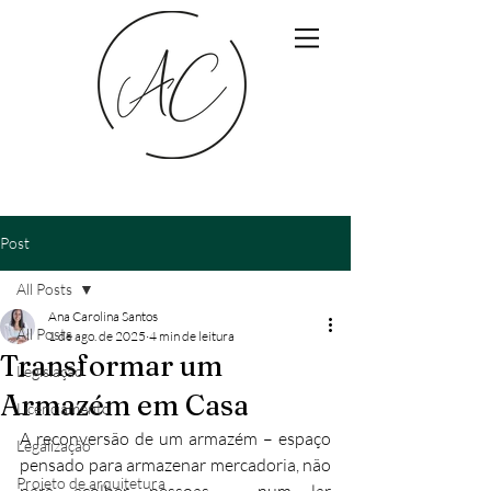
Post
All Posts
Ana Carolina Santos
All Posts
1 de ago. de 2025
4 min de leitura
Transformar um
Legislação
Armazém em Casa
Licenciamento
A reconversão de um armazém – espaço 
Legalização
pensado para armazenar mercadoria, não 
Projeto de arquitetura