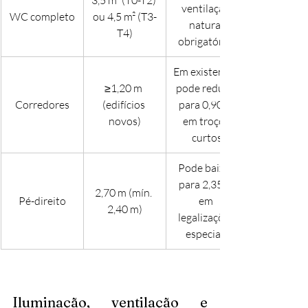
3,5 m² (T0-T2) 
ventilação 
WC completo
ou 4,5 m² (T3-
natural 
T4)
obrigatórias
Em existentes 
≥1,20 m 
pode reduzir 
Corredores
(edifícios 
para 0,90 m 
novos)
em troços 
curtos
Pode baixar 
para 2,35 m 
2,70 m (mín. 
Pé-direito
em 
2,40 m)
legalizações 
especiais
Iluminação, ventilação e 