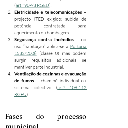
(
art.º 90-93 RGEU
).
Eletricidade e telecomunicações
 – 
projecto ITED exigido; subida de 
potência contratada para 
aquecimento ou bombagem.
Segurança contra incêndios
 – no 
uso “habitação” aplica-se a 
Portaria 
1532/2008
 (classe 0) mas podem 
surgir requisitos adicionais se 
mantiver parte industrial.
Ventilação de cozinhas e evacuação 
de fumos
 – chaminé individual ou 
sistema colectivo (
art.º 108-112 
RGEU
).
Fases do processo 
municipal