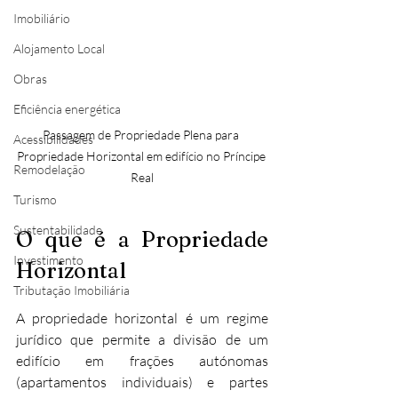
Imobiliário
Alojamento Local
Obras
Eficiência energética
Passagem de Propriedade Plena para 
Acessibilidades
Propriedade Horizontal em edifício no Príncipe 
Remodelação
Real
Turismo
Sustentabilidade
O que é a Propriedade 
Investimento
Horizontal
Tributação Imobiliária
A propriedade horizontal é um regime 
jurídico que permite a divisão de um 
edifício em frações autónomas 
(apartamentos individuais) e partes 