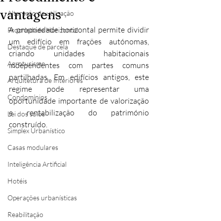
vantagens
Alteração de utilização
A propriedade horizontal permite dividir 
Propriedade Horizontal
um edifício em frações autónomas, 
Destaque de parcela
criando unidades habitacionais 
Agroturismo
independentes com partes comuns 
partilhadas. Em edifícios antigos, este 
Arquitetura de Interiores
regime pode representar uma 
Condomínios
oportunidade importante de valorização 
e rentabilização do património 
Lei dos solos
construído.
Simplex Urbanístico
Casas modulares
Inteligência Artificial
Hotéis
Operações urbanísticas
Reabilitação