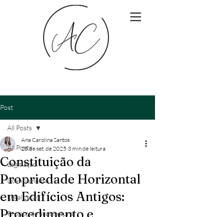
Post
All Posts
Ana Carolina Santos
All Posts
25 de set. de 2025
3 min de leitura
Constituição da
Legislação
Propriedade Horizontal
Licenciamento
em Edifícios Antigos:
Legalização
Procedimento e
Projeto de arquitetura