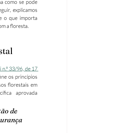
ma como se pode 
guir, explicamos 
Eficiência energética
e o que importa 
m a floresta.
Tributação Imobiliária
stal
i n.º 33/96, de 17 
ine os princípios 
s florestais em 
ífica aprovada 
ão de 
gurança 