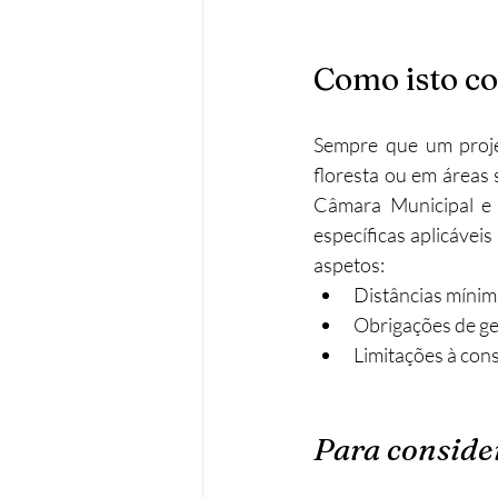
Como isto co
Sempre que um proje
floresta ou em áreas s
Câmara Municipal e d
específicas aplicávei
aspetos:
Distâncias mínima
Obrigações de ge
Limitações à con
Para conside