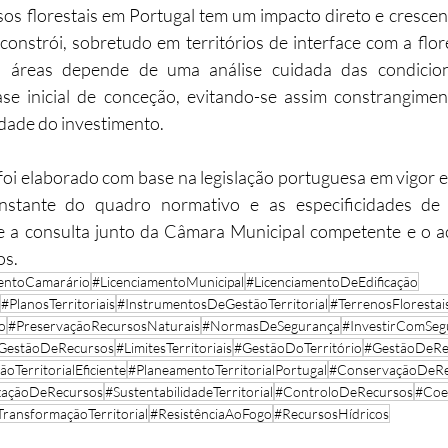
os florestais em Portugal tem um impacto direto e crescen
constrói, sobretudo em territórios de interface com a flor
 áreas depende de uma análise cuidada das condicionan
fase inicial de conceção, evitando-se assim constrangime
dade do investimento.
oi elaborado com base na legislação portuguesa em vigor e
stante do quadro normativo e as especificidades de c
 a consulta junto da Câmara Municipal competente e o 
os.
mentoCamarário
#LicenciamentoMunicipal
#LicenciamentoDeEdificação
#PlanosTerritoriais
#InstrumentosDeGestãoTerritorial
#TerrenosFlorestai
o
#PreservaçãoRecursosNaturais
#NormasDeSegurança
#InvestirComSeg
GestãoDeRecursos
#LimitesTerritoriais
#GestãoDoTerritório
#GestãoDeRe
oTerritorialEficiente
#PlaneamentoTerritorialPortugal
#ConservaçãoDeRe
zaçãoDeRecursos
#SustentabilidadeTerritorial
#ControloDeRecursos
#Coes
TransformaçãoTerritorial
#ResistênciaAoFogo
#RecursosHídricos