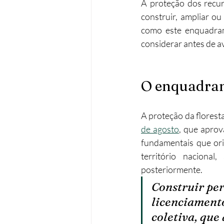
A proteção dos recur
construir, ampliar ou
Operações urbanísticas
Re
como este enquadrame
considerar antes de a
Acessibilidades
Remodela
O enquadrame
A proteção da floresta
de agosto
, que aprov
fundamentais que ori
território nacional
posteriormente.
Construir per
licenciament
coletiva, que 