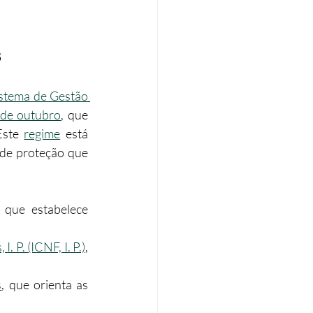
s
stema de Gestão 
 de outubro
, que 
Este 
regime
 está 
 de proteção que 
 que estabelece 
 P. (ICNF, I. P.)
, 
s
, que orienta as 