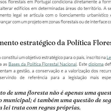
sos florestais em Portugal condiciona diretamente a for
 alterar edifícios em determinadas áreas do território. A se
abilitação
Imobiliário
Alojamento Local
Obras
nto legal se articula com o licenciamento urbanístico 
vançar com um projeto em zonas florestais ou de interface co
ção
Turismo
Sustentabilidade
Investimento
nto estratégico da Política Flore
 constitui um objetivo estratégico para o país, inscrito na 
Le
a as 
Bases da Política Florestal Nacional
. Este 
diploma
 def
entam a gestão, a conservação e a valorização dos recurso
, servindo de referência para a legislação mais espec
to de uma floresta não é apenas uma quest
o municipal; é também uma questão de se
a lei trata com regras próprias.