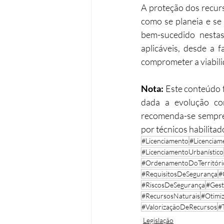
A proteção dos recurs
como se planeia e se 
bem-sucedido nestas
aplicáveis, desde a 
comprometer a viabili
Nota: 
Este conteúdo f
dada a evolução con
recomenda-se sempre
por técnicos habilitad
#Licenciamento
#Licencia
#LicenciamentoUrbanístico
#OrdenamentoDoTerritóri
#RequisitosDeSegurança
#
#RiscosDeSegurança
#Gestã
#RecursosNaturais
#Otimi
#ValorizaçãoDeRecursos
#
Legislação