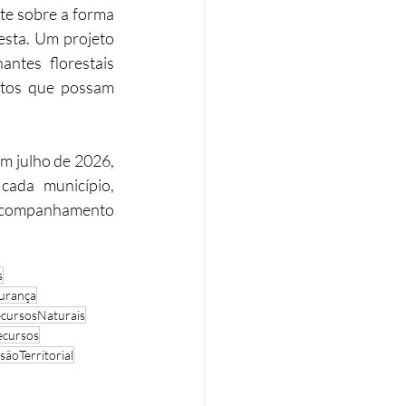
te sobre a forma 
esta. Um projeto 
tes florestais 
ntos que possam 
m julho de 2026, 
ada município, 
acompanhamento 
s
urança
cursosNaturais
cursos
ãoTerritorial