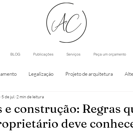
BLOG
Publicações
Serviços
Peça um orçamento
iamento
Legalização
Projeto de arquitetura
Alt
s
5 de jul.
2 min de leitura
staque de parcela
Agroturismo
Arquitetura de Inter
s e construção: Regras q
roprietário deve conhec
nístico
Casas modulares
Inteligência Artificial
H