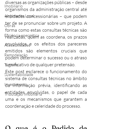
diversas as organizações públicas – desde 
Imobiliário
organismos da administração central até 
Alojamento Local
entidades concessionárias – que podem 
ter de se pronunciar sobre um projeto. A 
Obras
forma como estas consultas técnicas são 
Eficiência energética
realizadas, quem as coordena, os prazos 
envolvidos e os efeitos dos pareceres 
Acessibilidades
emitidos são elementos cruciais que 
Remodelação
podem determinar o sucesso ou o atraso 
significativo de qualquer pretensão.
Turismo
Este post esclarece o funcionamento do 
Sustentabilidade
sistema de consultas técnicas no âmbito 
Investimento
da informação prévia, identificando as 
entidades envolvidas, o papel de cada 
Tributação Imobiliária
uma e os mecanismos que garantem a 
coordenação e celeridade do processo.
O que é o Pedido de 