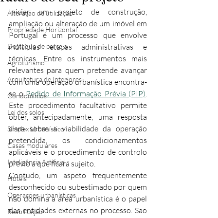
Iniciar um projeto de construção, 
Alteração de utilização
ampliação ou alteração de um imóvel em 
Propriedade Horizontal
Portugal é um processo que envolve 
Destaque de parcela
múltiplas etapas administrativas e 
técnicas. Entre os instrumentos mais 
Agroturismo
relevantes para quem pretende avançar 
Arquitetura de Interiores
com uma operação urbanística encontra-
se o 
Pedido de Informação Prévia (PIP)
. 
Condomínios
Este procedimento facultativo permite 
Lei dos solos
obter, antecipadamente, uma resposta 
clara sobre a viabilidade da operação 
Simplex Urbanístico
pretendida, os condicionamentos 
Casas modulares
aplicáveis e o procedimento de controlo 
Inteligência Artificial
prévio a que ficará sujeito.​
Contudo, um aspeto frequentemente 
Hotéis
desconhecido ou subestimado por quem 
Operações urbanísticas
não domina a área urbanística é o papel 
das entidades externas no processo. São 
Reabilitação