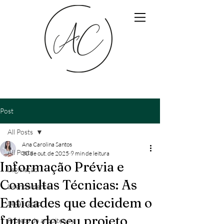
Post
All Posts
Ana Carolina Santos
All Posts
30 de out. de 2025
9 min de leitura
Informação Prévia e
Legislação
Consultas Técnicas: As
Licenciamento
Entidades que decidem o
Legalização
futuro do seu projeto
Projeto de arquitetura