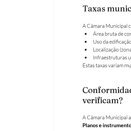
Taxas munic
A Câmara Municipal c
Área bruta de con
Uso da edificação
Localização (zona
Infraestruturas u
Estas taxas variam mui
Conformidad
verificam?
A Câmara Municipal ana
Planos e instrumento