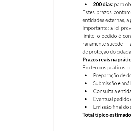
200 dias
: para o
Estes prazos contam-
entidades externas, a 
Importante: a lei prev
limite, o pedido é co
raramente sucede — 
de proteção do cidadão
Prazos reais na prátic
Em termos práticos, o
Preparação de d
Submissão e anál
Consulta a entid
Eventual pedido 
Emissão final do
Total típico estimado: