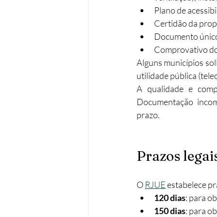
Plano de acessib
Certidão da prop
Documento único d
Comprovativo do 
Alguns municípios sol
utilidade pública (tel
A qualidade e comp
Documentação incomp
prazo.​
Prazos lega
O 
RJUE
 estabelece p
120 dias
: para o
150 dias
: para o