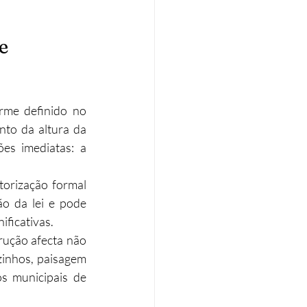
e 
, conforme definido no 
to da altura da 
es imediatas: a 
orização formal 
o da lei e pode 
ificativas.
rução afecta não 
inhos, paisagem 
s municipais de 