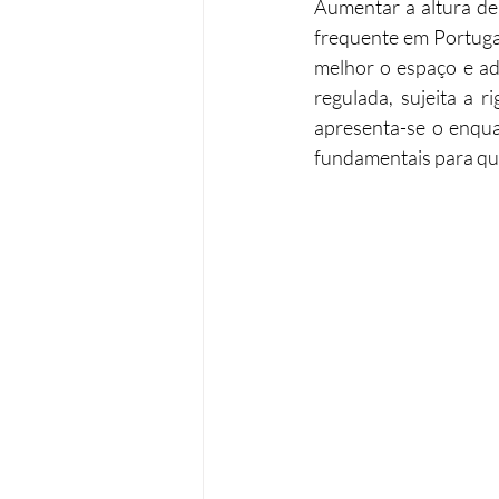
Aumentar a altura de
frequente em Portugal
Operações urbanísticas
Re
melhor o espaço e adi
regulada, sujeita a r
apresenta-se o enqua
Acessibilidades
Remodela
fundamentais para que