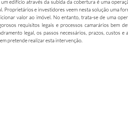
 um edifício através da subida da cobertura é uma operaçã
. Proprietários e investidores veem nesta solução uma for
abilitação
Imobiliário
Alojamento Local
Obras
cionar valor ao imóvel. No entanto, trata-se de uma oper
igorosos requisitos legais e processos camarários bem def
dramento legal, os passos necessários, prazos, custos e a
ção
Turismo
Sustentabilidade
Investimento
m pretende realizar esta intervenção.