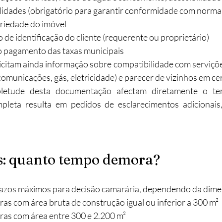
ilidades (obrigatório para garantir conformidade com normas
riedade do imóvel​
e identificação do cliente (requerente ou proprietário)​
pagamento das taxas municipais​
icitam ainda informação sobre compatibilidade com servições
ecomunicações, gás, eletricidade) e parecer de vizinhos em ce
letude desta documentação afectam diretamente o tem
leta resulta em pedidos de esclarecimentos adicionais,
is: quanto tempo demora?
razos máximos para decisão camarária, dependendo da dimen
bras com área bruta de construção igual ou inferior a 300 m²​
bras com área entre 300 e 2.200 m²​