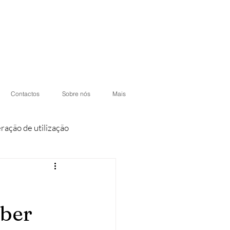
Contactos
Sobre nós
Mais
eração de utilização
iores
Condomínios
aber
otéis