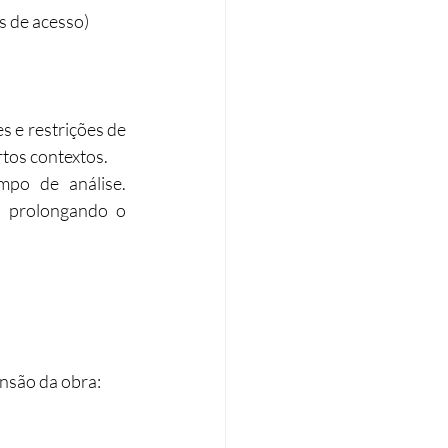
 de acesso)​
 e restrições de 
rtos contextos.
po de análise. 
 prolongando o 
são da obra:​