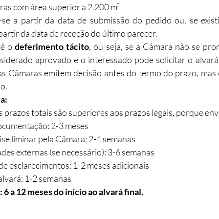
bras com área superior a 2.200 m²​
se a partir da data de submissão do pedido ou, se existi
partir da data de receção do último parecer.​
ê o 
deferimento tácito
, ou seja, se a Câmara não se pro
nsiderado aprovado e o interessado pode solicitar o alvará. 
as Câmaras emitem decisão antes do termo do prazo, mas
.​
a:
s prazos totais são superiores aos prazos legais, porque en
ocumentação: 2-3 meses
ise liminar pela Câmara: 2-4 semanas
ades externas (se necessário): 3-6 semanas
de esclarecimentos: 1-2 meses adicionais
 alvará: 1-2 semanas
 6 a 12 meses do início ao alvará final.