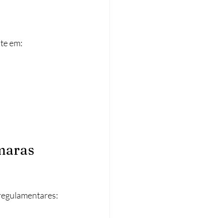
te em:
maras 
 regulamentares:​