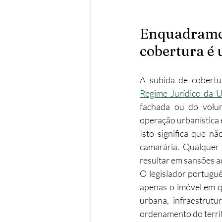
Enquadrament
cobertura é
A subida de cobert
Regime Jurídico da U
fachada ou do volume
operação urbanística e
Isto significa que n
camarária. Qualquer 
resultar em sansões ad
O legislador portuguê
apenas o imóvel em q
urbana, infraestrut
ordenamento do territ