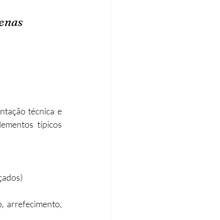
enas 
tação técnica e 
ementos típicos 
çados)​
, arrefecimento, 