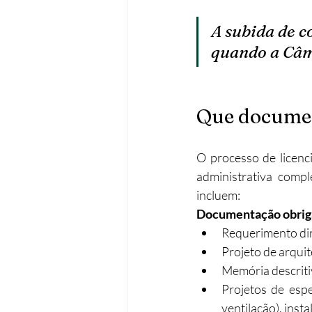
A subida de c
quando a Câma
Que documen
O processo de licen
administrativa compl
incluem:​
Documentação obriga
Requerimento dir
Projeto de arquit
Memória descritiv
Projetos de espe
ventilação), inst