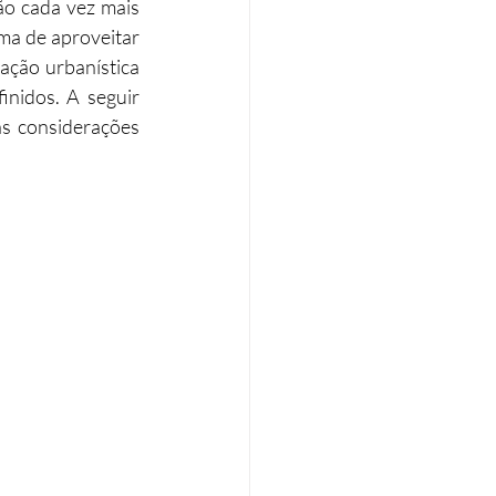
o cada vez mais 
ma de aproveitar 
Eficiência energética
ação urbanística 
inidos. A seguir 
s considerações 
Tributação Imobiliária