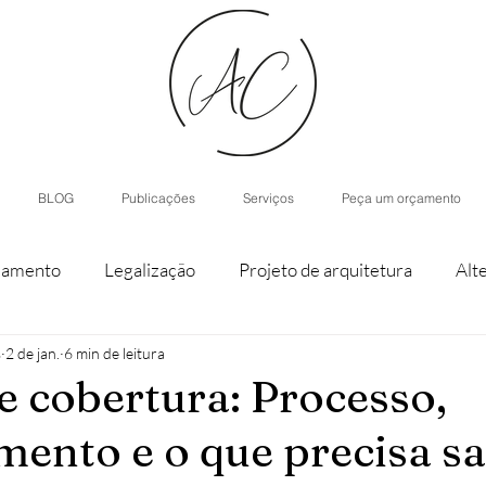
BLOG
Publicações
Serviços
Peça um orçamento
iamento
Legalização
Projeto de arquitetura
Alt
s
2 de jan.
6 min de leitura
staque de parcela
Agroturismo
Arquitetura de Inter
e cobertura: Processo,
mento e o que precisa s
nístico
Casas modulares
Inteligência Artificial
H