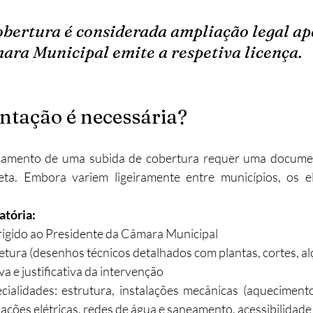
obertura é considerada ampliação legal ap
ra Municipal emite a respetiva licença.
tação é necessária?
ciamento de uma subida de cobertura requer uma documen
eta. Embora variem ligeiramente entre municípios, os el
tória:
igido ao Presidente da Câmara Municipal​
etura (desenhos técnicos detalhados com plantas, cortes, al
a e justificativa da intervenção​
cialidades: estrutura, instalações mecânicas (aquecimento
alações elétricas, redes de água e saneamento, acessibilidade​