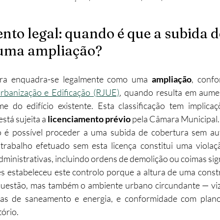
o legal: quando é que a subida d
 uma ampliação?
ura enquadra-se legalmente como uma 
ampliação
rbanização e Edificação (RJUE)
, quando resulta em aumen
 do edifício existente. Esta classificação tem implicaçõ
stá sujeita a 
licenciamento prévio
 pela Câmara Municipal.​
ão é possível proceder a uma subida de cobertura sem aut
trabalho efetuado sem esta licença constitui uma violaçã
ministrativas, incluindo ordens de demolição ou coimas sign
s estabeleceu este controlo porque a altura de uma const
uestão, mas também o ambiente urbano circundante — viz
uras de saneamento e energia, e conformidade com plano
ório.​