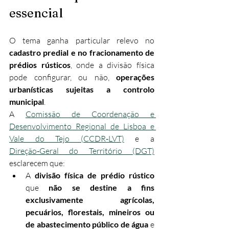
essencial
O tema ganha particular relevo no 
cadastro predial e no fracionamento de 
prédios rústicos
, onde a divisão física 
pode configurar, ou não, 
operações 
urbanísticas sujeitas a controlo 
municipal
.
A 
Comissão de Coordenação e 
Desenvolvimento Regional de Lisboa e 
Vale do Tejo (CCDR‑LVT)
 e a 
Direção‑Geral do Território (DGT)
esclarecem que:
A 
divisão física de prédio rústico
que 
não se destine a fins 
exclusivamente agrícolas, 
pecuários, florestais, mineiros ou 
de abastecimento público de água
 e 