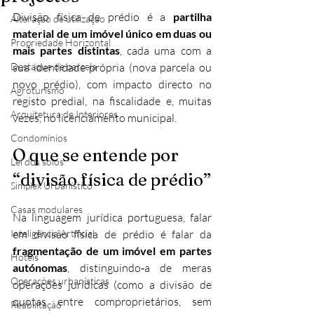
Divisão física de prédio é a 
partilha 
Alteração de utilização
material de um imóvel único em duas ou 
Propriedade Horizontal
mais partes distintas
, cada uma com a 
Destaque de parcela
sua identidade própria (nova parcela ou 
novo prédio), com impacto directo no 
Agroturismo
registo predial, na fiscalidade e, muitas 
Arquitetura de Interiores
vezes, no licenciamento municipal.
Condomínios
O que se entende por 
Lei dos solos
“divisão física de prédio”
Simplex Urbanístico
Casas modulares
Na linguagem jurídica portuguesa, falar 
Inteligência Artificial
em divisão física de prédio é falar da 
fragmentação de um imóvel em partes 
Hotéis
autónomas
, distinguindo‑a de meras 
Operações urbanísticas
operações jurídicas (como a divisão de 
quotas entre comproprietários, sem 
Reabilitação