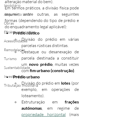
alteração material do bem).
Imobiliário
Em termos práticos, a divisão física pode 
assumir, entre outras, as seguintes 
Alojamento Local
formas (dependendo do tipo de prédio e 
Obras
do enquadramento legal aplicável):
Eficiência energética
Prédio rústico
Divisão do prédio em várias 
Acessibilidades
parcelas rústicas distintas.
Remodelação
Destaque ou desanexação de 
parcela destinada a constituir 
Turismo
um 
novo prédio
, muitas vezes 
Sustentabilidade
com 
fim urbano (construção)
.
Investimento
Prédio urbano
Divisão do prédio em 
lotes
 (por 
Tributação Imobiliária
exemplo, em operações de 
loteamento).
Estruturação em 
frações 
autónomas
, em regime de 
propriedade horizontal
 (mais 