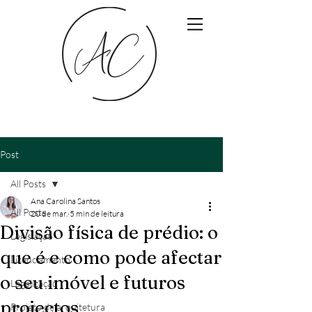
Post
All Posts
Ana Carolina Santos
All Posts
20 de mar.
5 min de leitura
Divisão física de prédio: o
Legislação
que é e como pode afectar
Licenciamento
o seu imóvel e futuros
Legalização
projectos
Projeto de arquitetura