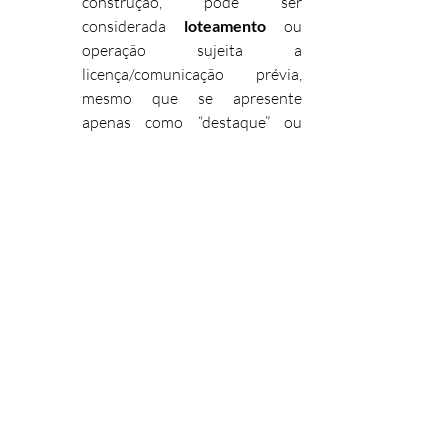
construção, pode ser 
considerada 
loteamento
 ou 
operação sujeita a 
licença/comunicação prévia, 
mesmo que se apresente 
apenas como “destaque” ou 
“desanexação”.
Exige, em regra, um duplo plano de 
análise
Plano civil/registral
 – acção de 
divisão de coisa comum (se 
aplicável), escritura de divisão, 
actualização matricial e registo 
predial, verificação de 
divisibilidade jurídica.
Plano urbanístico/cadastral
 – 
enquadramento em PDM, 
RAN
, 
REN
, domínio hídrico, normas 
sobre fracionamento e cadastro 