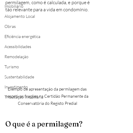
permilagem, como é calculada, e porque é 
Imobiliário
tão relevante para a vida em condomínio.
Alojamento Local
Obras
Eficiência energética
Acessibilidades
Remodelação
Turismo
Sustentabilidade
Investimento
Exemplo de apresentação da permilagem das 
respetivas frações na Certidão Permanente da 
Tributação Imobiliária
Conservatória do Registo Predial
O que é a permilagem?