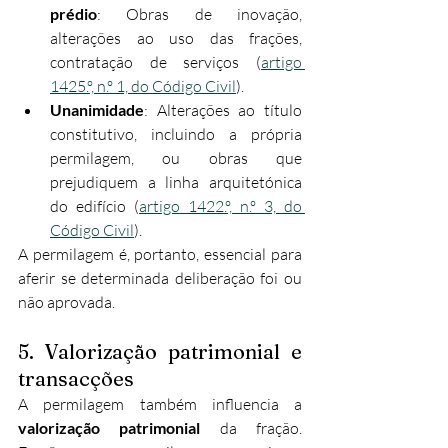
prédio
: Obras de inovação, 
alterações ao uso das frações, 
contratação de serviços (
artigo 
1425.º, n.º 1, do Código Civil
).
Unanimidade
: Alterações ao título 
constitutivo, incluindo a própria 
permilagem, ou obras que 
prejudiquem a linha arquitetónica 
do edifício (
artigo 1422.º, n.º 3, do 
Código Civil
).
A permilagem é, portanto, essencial para 
aferir se determinada deliberação foi ou 
não aprovada.
5. Valorização patrimonial e 
transacções
A permilagem também influencia a 
valorização patrimonial
 da fração. 