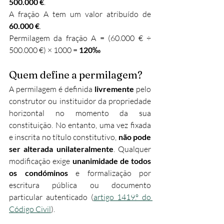
500.000 €
. 
A fração A tem um valor atribuído de 
60.000 €
.
Permilagem da fração A = (60.000 € ÷ 
500.000 €) × 1000 = 
120‰
Quem define a permilagem?
A permilagem é definida 
livremente
 pelo 
construtor ou instituidor da propriedade 
horizontal no momento da sua 
constituição. No entanto, uma vez fixada 
e inscrita no título constitutivo, 
não pode 
ser alterada unilateralmente
. Qualquer 
modificação exige 
unanimidade de todos 
os condóminos
 e formalização por 
escritura pública ou documento 
particular autenticado (
artigo 1419.º do 
Código Civil
).