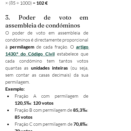
× (85 ÷ 1000) = 
102 €
3. Poder de voto em 
assembleia de condóminos
O poder de voto em assembleia de 
condóminos é directamente proporcional 
à 
permilagem
 de cada fração. O 
artigo 
1430.º do Código Civil
 estabelece que 
cada condómino tem tantos votos 
quantas as 
unidades inteiras
 (ou seja, 
sem contar as casas decimais) da sua 
permilagem.
Exemplo:
Fração A com permilagem de 
120,5‰
: 
120 votos
Fração B com permilagem de 
85,3‰
: 
85 votos
Fração C com permilagem de 
70,8‰
: 
70 votos