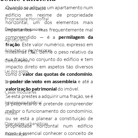
Quando se adquire um apartamento num 
Alteração de utilização
edifício em regime de propriedade 
Propriedade Horizontal
horizontal, um dos elementos mais 
Destaque de parcela
importantes — mas frequentemente mal 
compreendido — é a 
permilagem da 
Agroturismo
fração
. Este valor numérico, expresso em 
Arquitetura de Interiores
milésimas (‰), define o peso relativo da 
sua fração no conjunto do edifício e tem 
Condomínios
impacto direto em aspetos tão diversos 
Lei dos solos
como o 
valor das quotas de condomínio
, 
o 
poder de voto em assembleia
 e até a 
Simplex Urbanístico
valorização patrimonial
 do imóvel.
Casas modulares
Se está prestes a adquirir uma fração, se é 
Inteligência Artificial
já proprietário e pretende compreender 
melhor o funcionamento do condomínio, 
Hotéis
ou se está a planear a constituição de 
Operações urbanísticas
propriedade horizontal num edifício 
novo, é essencial conhecer o conceito de 
Reabilitação