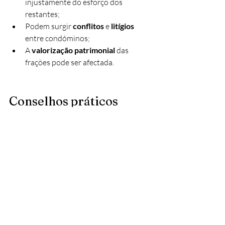
injustamente do esforço dos 
restantes;
Podem surgir 
conflitos
 e 
litígios
entre condóminos;
A 
valorização patrimonial
 das 
frações pode ser afectada.
Conselhos práticos
1. Verifique a permilagem 
antes de adquirir uma fração
Ao comprar um apartamento, consulte o 
título constitutivo da propriedade 
horizontal
 e a 
caderneta predial
. 
Confirme:
Qual a permilagem da fração;
Se a permilagem é coerente com a 