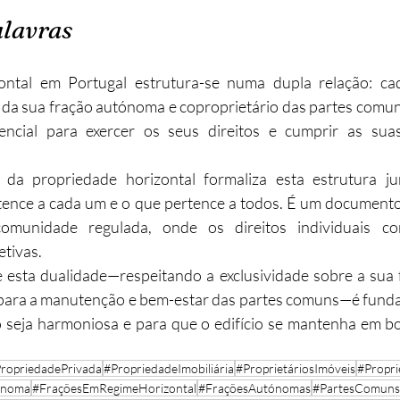
lavras
ontal em Portugal estrutura-se numa dupla relação: ca
o da sua fração autónoma e coproprietário das partes com
sencial para exercer os seus direitos e cumprir as sua
o da propriedade horizontal formaliza esta estrutura jurí
tence a cada um e o que pertence a todos. É um documento
omunidade regulada, onde os direitos individuais c
etivas.
esta dualidade—respeitando a exclusividade sobre a sua 
 para a manutenção e bem-estar das partes comuns—é funda
 seja harmoniosa e para que o edifício se mantenha em bo
ropriedadePrivada
#PropriedadeImobiliária
#ProprietáriosImóveis
#Propr
ónoma
#FraçõesEmRegimeHorizontal
#FraçõesAutónomas
#PartesComuns