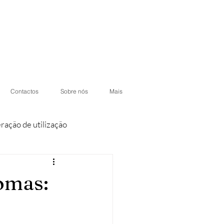
Contactos
Sobre nós
Mais
eração de utilização
iores
Condomínios
omas:
otéis