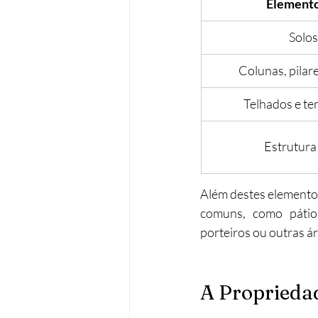
Elemento
Solos
Colunas, pilar
Telhados e te
Estrutura
Além destes elementos
comuns, como pátios
porteiros ou outras ár
A Propriedad