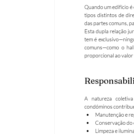
Quando um edifício é 
tipos distintos de dir
das partes comuns, p
Esta dupla relação ju
tem é exclusivo—ning
comuns—como o hall 
proporcional ao valor 
Responsabil
A natureza coletiva
condóminos contribu
Manutenção e re
Conservação do e
Limpeza e ilumin