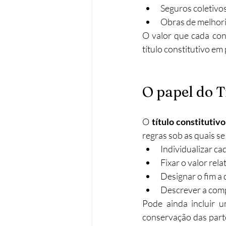
Seguros coletivo
Obras de melhor
O valor que cada con
título constitutivo e
O papel do T
O 
título constitutiv
regras sob as quais s
Individualizar c
Fixar o valor rela
Designar o fim a 
Descrever a comp
Pode ainda incluir 
conservação das part