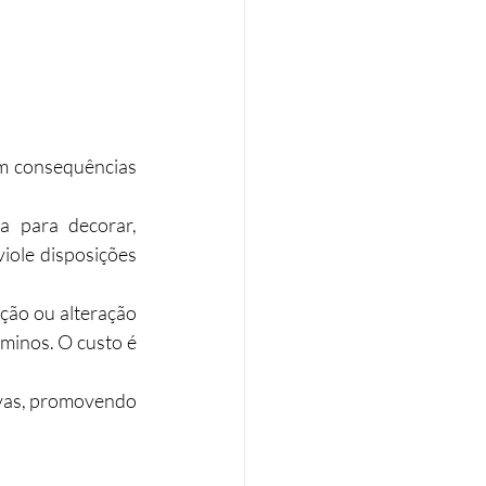
m consequências 
a para decorar, 
iole disposições 
ão ou alteração 
inos. O custo é 
ivas, promovendo 