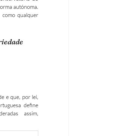
 forma autónoma. 
, como qualquer 
riedade 
 e que, por lei, 
tuguesa define 
eradas assim, 