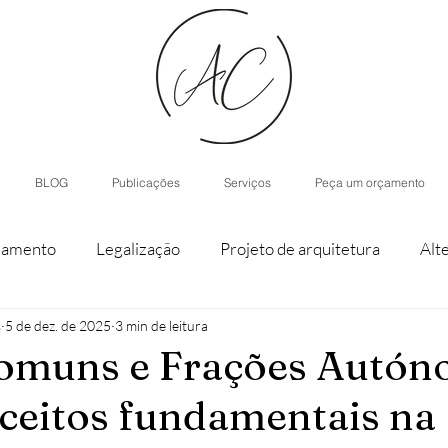
BLOG
Publicações
Serviços
Peça um orçamento
iamento
Legalização
Projeto de arquitetura
Alt
s
5 de dez. de 2025
3 min de leitura
staque de parcela
Agroturismo
Arquitetura de Inter
Comuns e Frações Autón
ceitos fundamentais na
nístico
Casas modulares
Inteligência Artificial
H