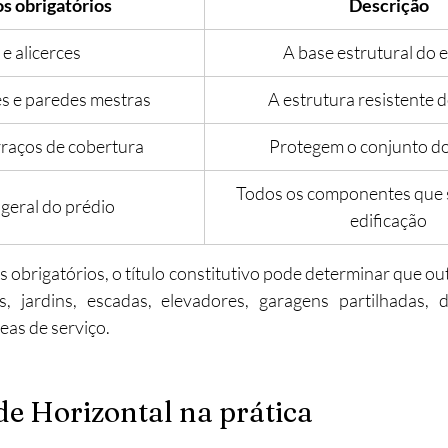
s obrigatórios
Descrição
 e alicerces
A base estrutural do e
es e paredes mestras
A estrutura resistente 
rraços de cobertura
Protegem o conjunto do 
Todos os componentes que 
 geral do prédio
edificação
 obrigatórios, o título constitutivo pode determinar que out
, jardins, escadas, elevadores, garagens partilhadas, 
eas de serviço.
e Horizontal na prática