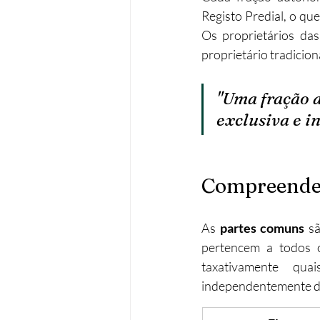
Registo Predial, o qu
Os proprietários das
proprietário tradicion
"Uma fração a
exclusiva e i
Compreende
As 
partes comuns
 s
pertencem a todos o
taxativamente qua
independentemente do 