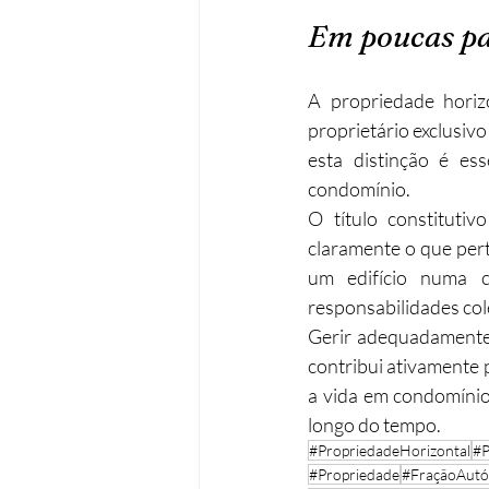
Em poucas pa
A propriedade horiz
proprietário exclusiv
esta distinção é es
condomínio.
O título constitutiv
claramente o que per
um edifício numa c
responsabilidades col
Gerir adequadamente 
contribui ativamente
a vida em condomínio
longo do tempo.
#PropriedadeHorizontal
#P
#Propriedade
#FraçãoAut