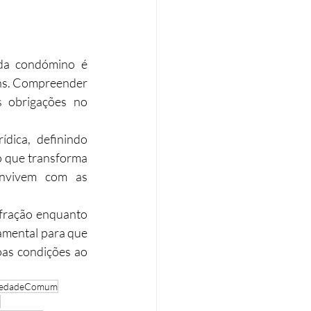
da condómino é 
uns. Compreender 
s obrigações no 
dica, definindo 
 que transforma 
onvivem com as 
fração enquanto 
mental para que 
as condições ao 
iedadeComum