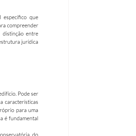
Eficiência energética
 específico que 
Para compreender 
como funciona a propriedade horizontal em Portugal, é essencial conhecer a distinção entre 
Tributação Imobiliária
trutura jurídica 
ifício. Pode ser 
características 
róprio para uma 
a é fundamental 
nservatória do 