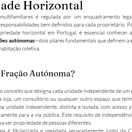
ade Horizontal
abilitação
Imobiliário
Alojamento Local
Obras
 multifamiliares é regulada por um enquadramento legal
 responsabilidades bem definidos para cada proprietário. 
ção
Turismo
Sustentabilidade
Investimento
ções autónomas
—dois pilares fundamentais que definem a es
habitação coletiva.
 Fração Autónoma?
 o conceito que designa cada unidade independente de um ed
loja, um consultório ou qualquer outro espaço que tenha 
ma unidade independente, distinta e isolada, com acesso p
amente para a via pública. Este requisito de independênci
sa ser propriedade de pessoas diferentes.
a é titularizada e registada separadamente junto da Co