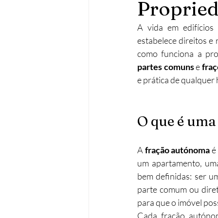
Propried
Operações urbanísticas
Re
A vida em edifícios
estabelece direitos e
Acessibilidades
Remodela
partes comuns
 e 
fra
e prática de qualquer 
O que é uma
A 
fração autónoma
 é
um apartamento, uma 
bem definidas: ser u
parte comum ou diret
para que o imóvel pos
Cada fração autónom