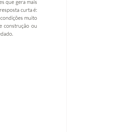
es que gera mais 
esposta curta é: 
Eficiência energética
 condições muito 
e construção ou 
vedado.
Tributação Imobiliária