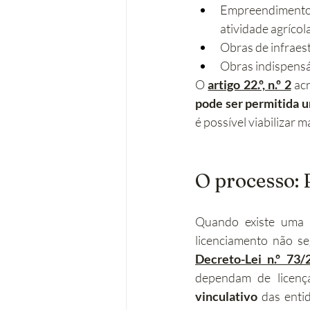
Empreendimentos
atividade agrícola
Obras de infraest
Obras indispensáv
O 
artigo 22.º, n.º 2
 ac
pode ser permitida u
é possível viabilizar
O processo: 
Quando existe uma 
licenciamento não se
Decreto-Lei n.º 73/
dependam de licença
vinculativo
 das enti