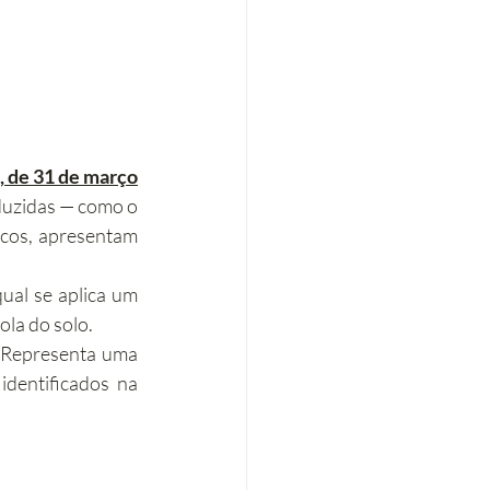
9, de 31 de março
duzidas — como o 
cos, apresentam 
qual se aplica um 
ola do solo.
 Representa uma 
dentificados na 