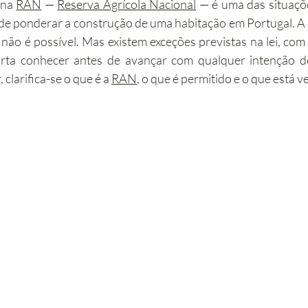
na 
RAN
 — 
Reserva Agrícola Nacional
 — é uma das situaçõ
 ponderar a construção de uma habitação em Portugal. A r
abilitação
Imobiliário
Alojamento Local
Obras
 não é possível. Mas existem exceções previstas na lei, com
orta conhecer antes de avançar com qualquer intenção d
 clarifica-se o que é a 
RAN
, o que é permitido e o que está 
ção
Turismo
Sustentabilidade
Investimento