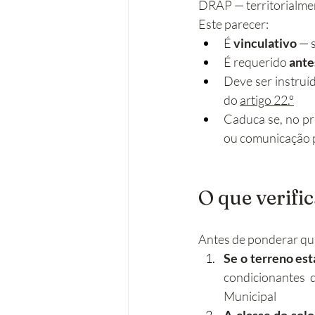
DRAP — territorialmen
Este parecer:
É 
vinculativo
 — 
É requerido 
ante
Deve ser instru
do 
artigo 22.º
Caduca se, no pr
ou comunicação 
O que verifi
Antes de ponderar qua
Se o terreno est
condicionantes 
Municipal