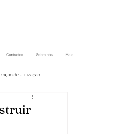
Contactos
Sobre nós
Mais
eração de utilização
iores
Condomínios
struir
otéis