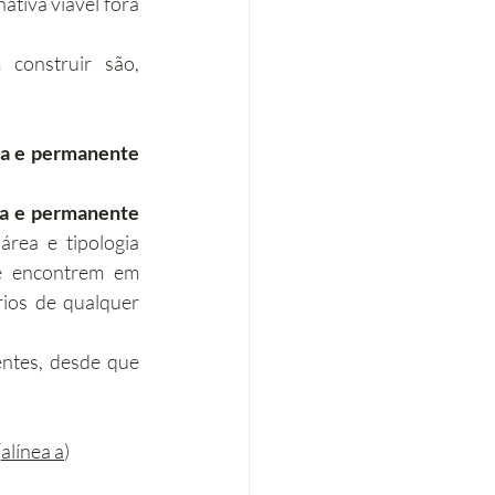
ativa viável fora 
onstruir são, 
ia e permanente 
ia e permanente 
rea e tipologia 
e encontrem em 
ios de qualquer 
entes, desde que 
(
alínea a
)