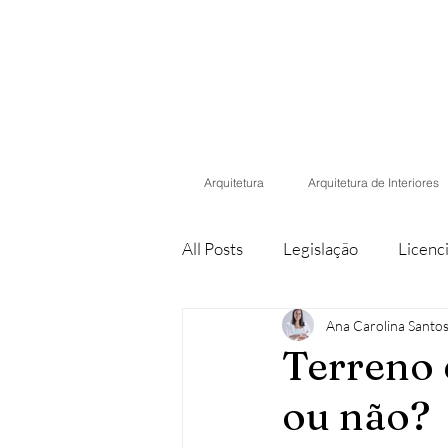
Arquitetura
Arquitetura de Interiores
All Posts
Legislação
Licenc
Ana Carolina Santo
Propriedade Horizontal
De
Terreno 
ou não?
Lei dos solos
Simplex Urba