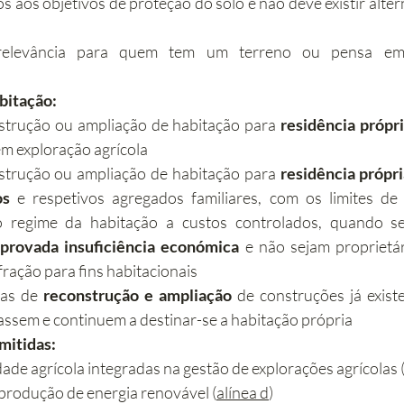
s aos objetivos de proteção do solo e não deve existir altern
relevância para quem tem um terreno ou pensa em c
bitação:
trução ou ampliação de habitação para 
residência própr
em exploração agrícola
trução ou ampliação de habitação para 
residência própr
os
 e respetivos agregados familiares, com os limites de á
o regime da habitação a custos controlados, quando s
provada insuficiência económica
 e não sejam proprietár
 fração para fins habitacionais
as de 
reconstrução e ampliação
 de construções já exist
nassem e continuem a destinar-se a habitação própria
mitidas:
ade agrícola integradas na gestão de explorações agrícolas 
 produção de energia renovável (
alínea d
)