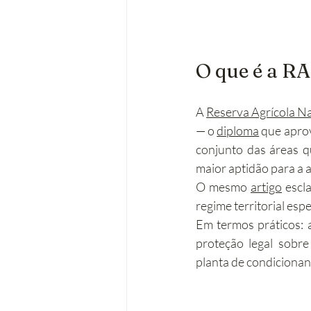
O que é a R
A 
Reserva Agrícola N
— o 
diploma
 que apro
conjunto das áreas q
maior aptidão para a a
O mesmo 
artigo
 escl
regime territorial esp
Em termos práticos: 
proteção legal sobre
planta de condicionan