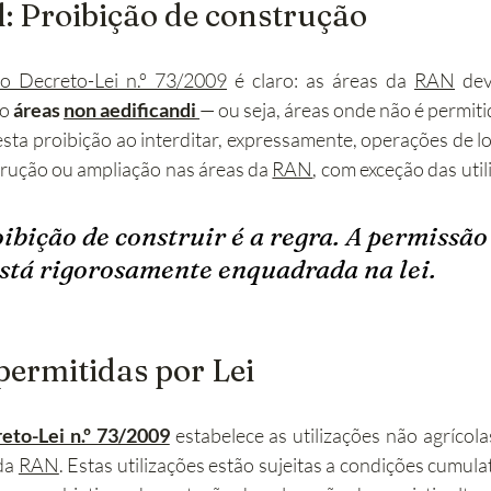
l: Proibição de construção
o Decreto-Lei n.º 73/2009
 é claro: as áreas da 
RAN
 dev
o 
áreas 
non aedificandi
— ou seja, áreas onde não é permiti
esta proibição ao interditar, expressamente, operações de l
rução ou ampliação nas áreas da 
RAN
, com exceção das util
oibição de construir é a regra. A permissão 
stá rigorosamente enquadrada na lei.
permitidas por Lei
reto-Lei n.º 73/2009
 estabelece as utilizações não agrícol
da 
RAN
. Estas utilizações estão sujeitas a condições cumula