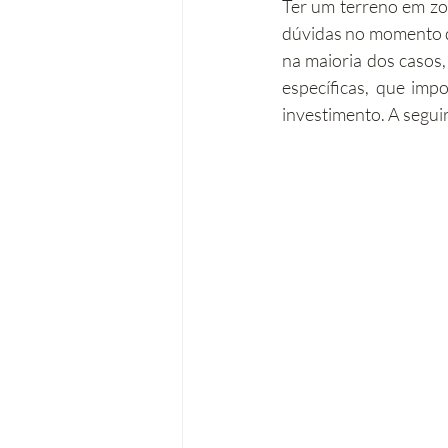
Ter um terreno em zo
dúvidas no momento de
Operações urbanísticas
Re
na maioria dos casos,
específicas, que imp
investimento. A seguir,
Acessibilidades
Remodela