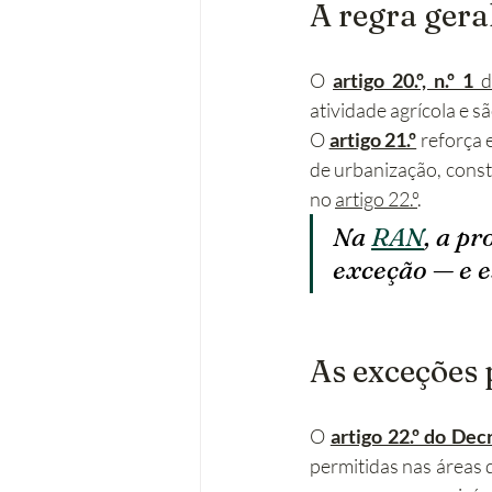
A regra gera
O 
artigo 20.º, n.º 1
 d
atividade agrícola e sã
O 
artigo 21.º
 reforça 
de urbanização, const
no 
artigo 22.º
.
Na 
RAN
, a pr
exceção — e e
As exceções 
O 
artigo 22.º do Dec
permitidas nas áreas 