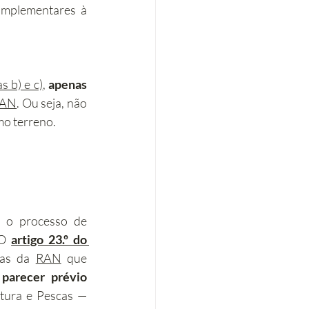
omplementares à 
s b) e c)
, 
apenas 
AN
. Ou seja, não 
mo terreno.
, o processo de 
O 
artigo 23.º do 
eas da 
RAN
 que 
 
parecer prévio 
ltura e Pescas — 