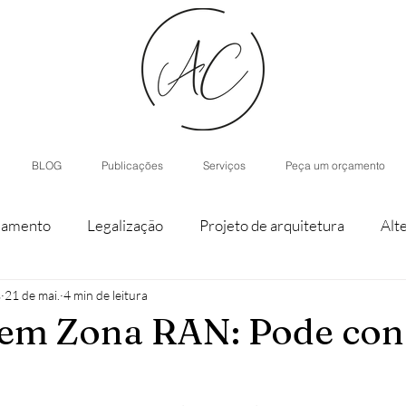
BLOG
Publicações
Serviços
Peça um orçamento
iamento
Legalização
Projeto de arquitetura
Alt
s
21 de mai.
4 min de leitura
staque de parcela
Agroturismo
Arquitetura de Inter
em Zona RAN: Pode con
nístico
Casas modulares
Inteligência Artificial
H