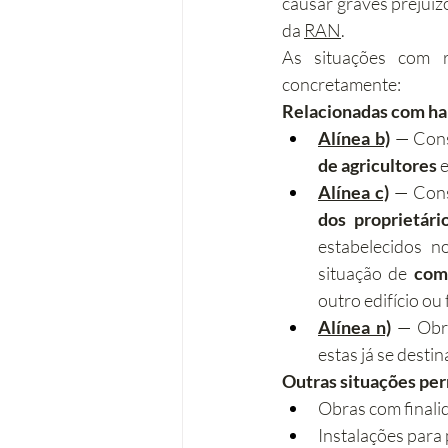
causar graves prejuízo
da 
RAN
.
As situações com 
concretamente:
Relacionadas com ha
Alínea b)
 — Cons
de agricultores
 
Alínea c)
 — Cons
dos proprietári
estabelecidos n
situação de 
com
outro edifício ou
Alínea n)
 — Obr
estas já se desti
Outras situações per
Obras com finalid
Instalações para