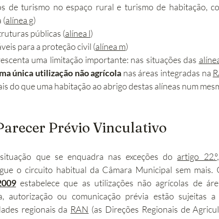
 de turismo no espaço rural e turismo de habitação, c
 (
alínea g
)
ruturas públicas (
alínea l
)
eis para a proteção civil (
alínea m
)
rescenta uma limitação importante: nas situações das 
alínea
ma única utilização não agrícola
 nas áreas integradas na 
R
 mais do que uma habitação ao abrigo destas alíneas num mes
Parecer Prévio Vinculativo
situação que se enquadra nas exceções do 
artigo 22.º
gue o circuito habitual da Câmara Municipal sem mais. 
2009
 estabelece que as utilizações não agrícolas de ár
, autorização ou comunicação prévia estão sujeitas a
dades regionais da 
RAN
 (as Direções Regionais de Agricu