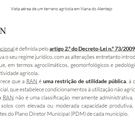
Vista aérea de um terreno agrícola em Viana do Alentejo
AN
acional
 é definida pelo 
artigo 2.º do Decreto-Lei n.º 73/200
va o seu regime jurídico, com as alterações entretanto intro
ue, em termos agroclimáticos, geomorfológicos e pedológi
tividade agrícola.
arece que a 
RAN
 é 
uma restrição de utilidade pública
, à 
ecial, que estabelece condicionamentos à utilização não agríc
a 
RAN
 não é uma classificação meramente administrativa.
 solos com elevada ou moderada capacidade produtiva, i
tes do Plano Diretor Municipal (PDM) de cada município.