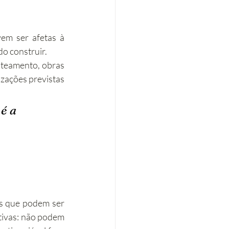
em ser afetas à 
do construir.
oteamento, obras 
izações previstas 
é a 
as que podem ser 
tivas: não podem 