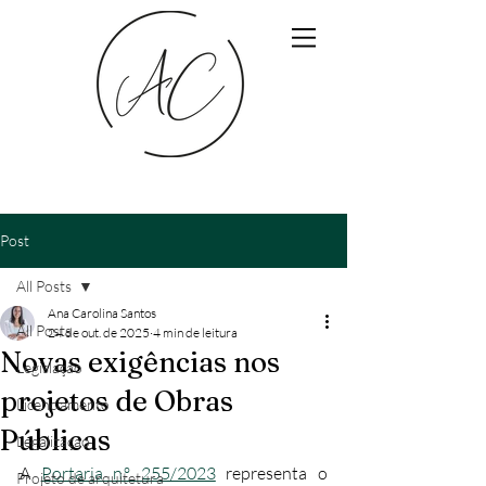
Post
All Posts
Ana Carolina Santos
All Posts
24 de out. de 2025
4 min de leitura
Novas exigências nos
Legislação
projetos de Obras
Licenciamento
Públicas
Legalização
A 
Portaria n.º 255/2023
 representa o 
Projeto de arquitetura