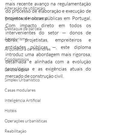
mais recente avanço na regulamentação 
Alteração de utilização
do processo de elaboração e execução de 
projetos de obras públicas em Portugal. 
Propriedade Horizontal
Com impacto direto em todos os 
Destaque de parcela
intervenientes do setor — donos de 
Agroturismo
obras, projetistas, empreiteiros e 
entidades públicas —, este diploma 
Arquitetura de Interiores
introduz uma abordagem mais rigorosa, 
Condomínios
detalhada e alinhada com a evolução 
tecnológica e as exigências atuais do 
Lei dos solos
mercado de construção civil.
Simplex Urbanístico
Casas modulares
Inteligência Artificial
Hotéis
Operações urbanísticas
Reabilitação