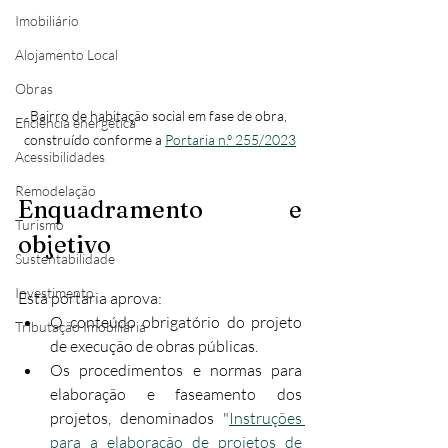
Imobiliário
Alojamento Local
Obras
Bairro de habitação social em fase de obra, 
Eficiência energética
construído conforme a 
Portaria n.º 255/2023
Acessibilidades
Remodelação
Enquadramento e 
Turismo
objetivo
Sustentabilidade
Investimento
Esta portaria aprova:
O conteúdo obrigatório do projeto 
Tributação Imobiliária
de execução de obras públicas.
Os procedimentos e normas para 
elaboração e faseamento dos 
projetos, denominados "
Instruções 
para a elaboração de projetos de 